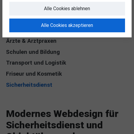
Module
Alle Cookies ablehnen
Was ist TYPO3 ?
Alle Cookies akzeptieren
Handwerker
Ärzte & Arztpraxen
Schulen und Bildung
Transport und Logistik
Friseur und Kosmetik
(current)
Sicherheitsdienst
Modernes Webdesign für
Sicherheitsdienst und