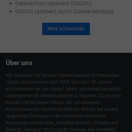
Datenschutz optimiert (DSGVO)
DSGVO optimiert durch Cookie-Meldung
Mehr Inforationen
Über uns
Wir sind eine Full-Service-Internetagentur im Rhein-Main-
Gebiet und existieren seit 2004. Seit über 20 Jahren
konzentrieren wir uns darauf, kleine und mittelständische
Unternehmen im Internet präsent zu machen. Zu unseren
Kunden zählen kleine Firmen, die von unserem
Konzeptwebsite-System profitieren. Nutzen Sie unsere
langjährige Erfahrung in den Bereichen
Handwerk
,
Arztpraxen und Medizin
, Anwaltskanzleien,
Schulen und
Bildung
,
Transport und Logistik
,
Friseure und Kosmetik